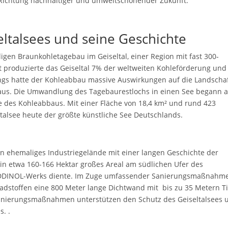
in Richtung nachhaltiger und umweltschonender Zukunft.
ltalsees und seine Geschichte
gen Braunkohletagebau im Geiseltal, einer Region mit fast 300-
eit produzierte das Geiseltal 7% der weltweiten Kohleförderung und
ings hatte der Kohleabbau massive Auswirkungen auf die Landscha
baus. Die Umwandlung des Tagebaurestlochs in einen See begann 
e des Kohleabbaus. Mit einer Fläche von 18,4 km² und rund 423
talsee heute der größte künstliche See Deutschlands.
in ehemaliges Industriegelände mit einer langen Geschichte der
ein etwa 160-166 Hektar großes Areal am südlichen Ufer des
es ADDINOL-Werks diente. Im Zuge umfassender Sanierungsmaßnahm
adstoffen eine 800 Meter lange Dichtwand mit bis zu 35 Metern T
sanierungsmaßnahmen unterstützen den Schutz des Geiseltalsees 
s. .