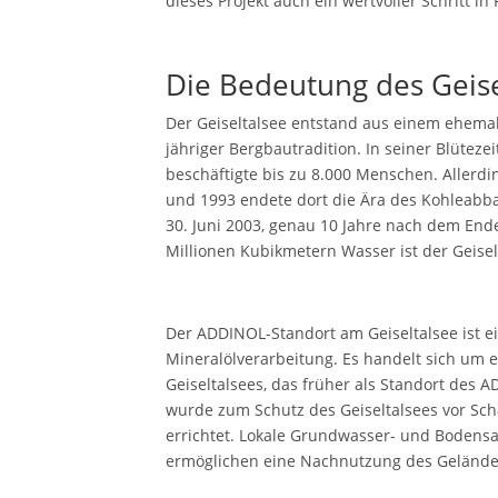
dieses Projekt auch ein wertvoller Schritt 
Die Bedeutung des Geise
Der Geiseltalsee entstand aus einem ehemali
jähriger Bergbautradition. In seiner Blütez
beschäftigte bis zu 8.000 Menschen. Allerd
und 1993 endete dort die Ära des Kohleab
30. Juni 2003, genau 10 Jahre nach dem End
Millionen Kubikmetern Wasser ist der Geisel
Der ADDINOL-Standort am Geiseltalsee ist e
Mineralölverarbeitung. Es handelt sich um 
Geiseltalsees, das früher als Standort d
wurde zum Schutz des Geiseltalsees vor Sch
errichtet. Lokale Grundwasser- und Boden
ermöglichen eine Nachnutzung des Gelände