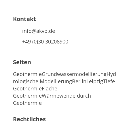
Kontakt
info@akvo.de
+49 (0)30 30208900
Seiten
Geothermie
Grundwassermodellierung
Hyd
rologische Modellierung
Berlin
Leipzig
Tiefe
Geothermie
Flache
Geothermie
Wärmewende durch
Geothermie
Rechtliches