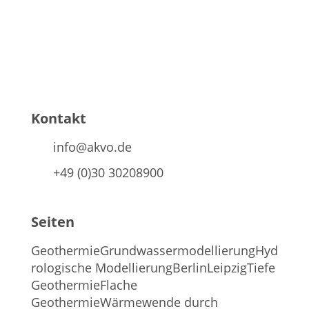
Kontakt
info@akvo.de
+49 (0)30 30208900
Seiten
Geothermie
Grundwassermodellierung
Hyd
rologische Modellierung
Berlin
Leipzig
Tiefe
Geothermie
Flache
Geothermie
Wärmewende durch